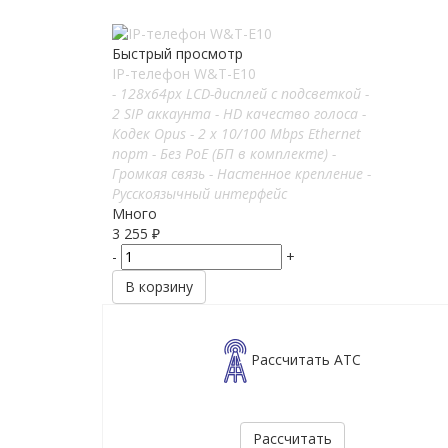
Быстрый просмотр
IP-телефон W&T-E10
- 128x64px LCD-дисплей с подсветкой -
2 SIP аккаунта - HD качество голоса -
Кодек Opus - 2 x 10/100 Mbps Ethernet
порт - Без PoE (БП в комплекте) -
Громкая связь - Настенное крепление -
Русскоязычный интерфейс
Много
3 255
₽
-
+
В корзину
Рассчитать АТС
Рассчитать