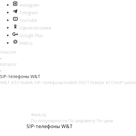
Instagram
Telegram
YouTube
Одноклассники
Google Plus
Mail.ru
Yeacom
-
Каталог
-
SIP-телефоны W&T
W&T АТС
Yealink SIP-телефоны
Yealink DECT
Yeastar АТС
VoIP-шлю
Лучшее предложение!
Партнёрам, интеграторам, установщикам,
Фильтр
По популярности
По алфавиту
По цене
SIP-телефоны W&T