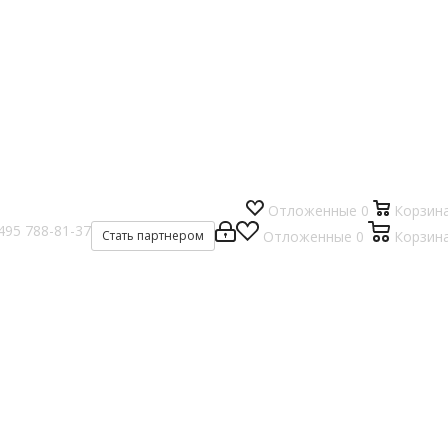
Отложенные
0
Корзин
495 788-81-37
Стать партнером
Отложенные
0
Корзин