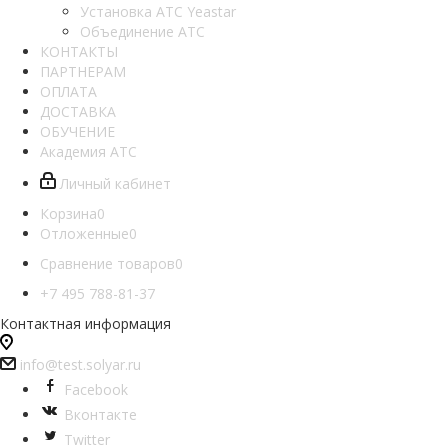
Установка АТС Yeastar
Объединение АТС
КОНТАКТЫ
ПАРТНЕРАМ
ОПЛАТА
ДОСТАВКА
ОБУЧЕНИЕ
Академия АТС
Личный кабинет
Корзина
0
Отложенные
0
Сравнение товаров
0
+7 495 788-81-37
Контактная информация
info@test.solyar.ru
Facebook
Вконтакте
Twitter