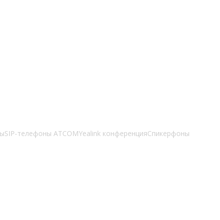
зы
SIP-телефоны ATCOM
Yealink конференция
Спикерфоны
 проектным и строительным организациям