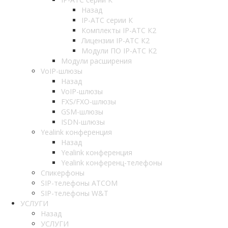
Назад
IP-АТС серии К
Комплекты IP-АТС К2
Лицензии IP-АТС К2
Модули ПО IP-АТС K2
Модули расширения
VoIP-шлюзы
Назад
VoIP-шлюзы
FXS/FXO-шлюзы
GSM-шлюзы
ISDN-шлюзы
Yealink конференция
Назад
Yealink конференция
Yealink конференц-телефоны
Спикерфоны
SIP-телефоны ATCOM
SIP-телефоны W&T
УСЛУГИ
Назад
УСЛУГИ