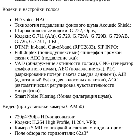
Кодеки и настройки голоса
HD voice, HAC;
Технология подавления фонового шума Acoustic Shield;
Широкополосные кодеки: G.722, Opus;
Кодеки: G.711 (A/u), G.729, G.729A, G.729B, G.729AB,
G.726, G.723.1, iLBC;
DTMF: In-band, Out-of-band (RFC2833), SIP INFO;
Full-duplex (полнодуплексный) спикерфон громкой
связи с AEC (подавление эха);
VAD (обнаружение активности голоса), CNG (генератор
комфортного шума), AEC (подавление эха), PLC
(маркирование потери пакета с медиа-данными), AJB
(адаптивный буфер для голосовых пакетов), AGC
(автоматическая регулировка чувствительности
микрофона);
Smart Noise Filtering (Умная фильтрация шума).
Видео (при установке камеры CAM50)
720p@30fps HD-видеовызов;
Кодеки: H.264 High Profile, H.264, VP8;
Камера 5 МП со шторкой и световым индикатором;
Поле обзора по горизонтали: 62±3°