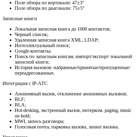
Поле обзора по вертикали: 47±3°
Поле обзора по диагонали: 75±5°
Записные книги
Локальная записная книга до 1000 контактов;
Черный список;
Удаленная записная книга XML, LDAP;
Интеллектуальный поиск;
Google-контакты;
Поиск по записным книгам, импорт/экспорт локальной
записной книги;
История вызовов: набранные/принятые/пропущенные/
переадресованные.
Интеграция с IP-АТС
Анонимный вызов, отклонение анонимных вызовов;
BLF;
BLA;
Hot-desking, экстренный вызов, интерком, paging, music
on hold;
MWI, запись разговора;
Голосовая почта, парковка вызова, захват вызова.