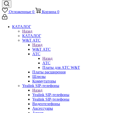
Отложенные
0
Корзина
0
КАТАЛОГ
Назад
КАТАЛОГ
W&T АТС
Назад
W&T АТС
АТС
Назад
АТС
Платы для АТС W&T
Платы расширения
Шлюзы
Коммутаторы
Yealink SIP-телефоны
Назад
Yealink SIP-телефоны
Yealink SIP-телефоны
Видеотелефоны
Аксессуары
Архив