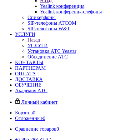
Назад
Yealink конференция
Yealink конференц-телефоны
Спикерфоны
SIP-телефоны ATCOM
SIP-телефоны W&T
УСЛУГИ
Назад
УСЛУГИ
Установка АТС Yeastar
Объединение АТС
КОНТАКТЫ
ПАРТНЕРАМ
ОПЛАТА
ДОСТАВКА
ОБУЧЕНИЕ
Академия АТС
Личный кабинет
Корзина
0
Отложенные
0
Сравнение товаров
0
+7 495 788-81-37