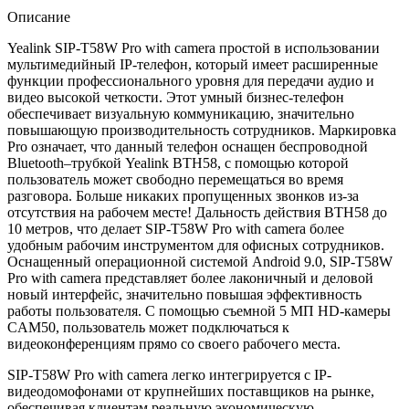
Описание
Yealink SIP-T58W Pro with camera простой в использовании
мультимедийный IP-телефон, который имеет расширенные
функции профессионального уровня для передачи аудио и
видео высокой четкости. Этот умный бизнес-телефон
обеспечивает визуальную коммуникацию, значительно
повышающую производительность сотрудников. Маркировка
Pro означает, что данный телефон оснащен беспроводной
Bluetooth–трубкой Yealink BTH58, с помощью которой
пользователь может свободно перемещаться во время
разговора. Больше никаких пропущенных звонков из-за
отсутствия на рабочем месте! Дальность действия BTH58 до
10 метров, что делает SIP-T58W Pro with camera более
удобным рабочим инструментом для офисных сотрудников.
Оснащенный операционной системой Android 9.0, SIP-T58W
Pro with camera представляет более лаконичный и деловой
новый интерфейс, значительно повышая эффективность
работы пользователя. С помощью съемной 5 МП HD-камеры
CAM50, пользователь может подключаться к
видеоконференциям прямо со своего рабочего места.
SIP-T58W Pro with camera легко интегрируется с IP-
видеодомофонами от крупнейших поставщиков на рынке,
обеспечивая клиентам реальную экономическую