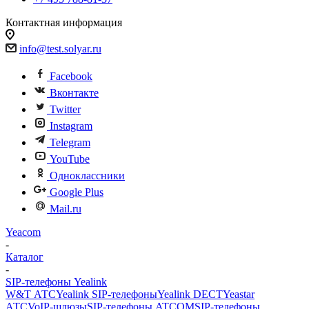
Контактная информация
info@test.solyar.ru
Facebook
Вконтакте
Twitter
Instagram
Telegram
YouTube
Одноклассники
Google Plus
Mail.ru
Yeacom
-
Каталог
-
SIP-телефоны Yealink
W&T АТС
Yealink SIP-телефоны
Yealink DECT
Yeastar
АТС
VoIP-шлюзы
SIP-телефоны ATCOM
SIP-телефоны