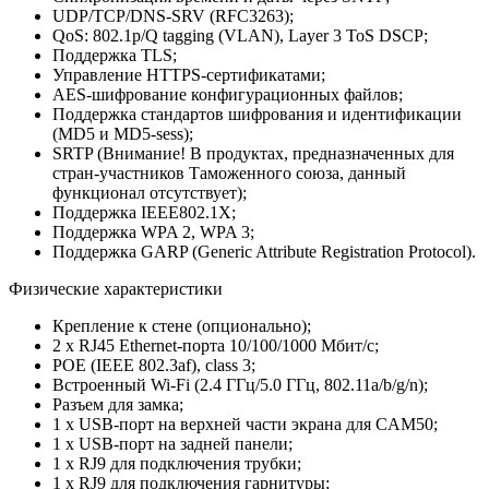
UDP/TCP/DNS-SRV (RFC3263);
QoS: 802.1p/Q tagging (VLAN), Layer 3 ToS DSCP;
Поддержка TLS;
Управление HTTPS-сертификатами;
AES-шифрование конфигурационных файлов;
Поддержка стандартов шифрования и идентификации
(MD5 и MD5-sess);
SRTP (Внимание! В продуктах, предназначенных для
стран-участников Таможенного союза, данный
функционал отсутствует);
Поддержка IEEE802.1X;
Поддержка WPA 2, WPA 3;
Поддержка GARP (Generic Attribute Registration Protocol).
Физические характеристики
Крепление к стене (опционально);
2 х RJ45 Ethernet-порта 10/100/1000 Мбит/с;
POE (IEEE 802.3af), class 3;
Встроенный Wi-Fi (2.4 ГГц/5.0 ГГц, 802.11a/b/g/n);
Разъем для замка;
1 x USB-порт на верхней части экрана для CAM50;
1 x USB-порт на задней панели;
1 х RJ9 для подключения трубки;
1 х RJ9 для подключения гарнитуры;