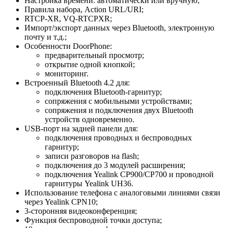
Настройка времени: автоматически или вручную;
Правила набора, Action URL/URI;
RTCP-XR, VQ-RTCPXR;
Импорт/экспорт данных через Bluetooth, электронную
почту и т.д.;
Особенности DoorPhone:
предварительный просмотр;
открытие одной кнопкой;
мониторинг.
Встроенный Bluetooth 4.2 для:
подключения Bluetooth-гарнитур;
сопряжения с мобильными устройствами;
сопряжения и подключения двух Bluetooth
устройств одновременно.
USB-порт на задней панели для:
подключения проводных и беспроводных
гарнитур;
записи разговоров на flash;
подключения до 3 модулей расширения;
подключения Yealink CP900/CP700 и проводной
гарнитуры Yealink UH36.
Использование телефона с аналоговыми линиями связи
через Yealink CPN10;
3-сторонняя видеоконференция;
Функция беспроводной точки доступа;