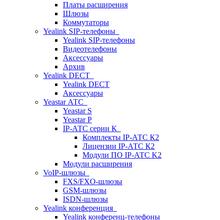
Платы расширения
Шлюзы
Коммутаторы
Yealink SIP-телефоны
Yealink SIP-телефоны
Видеотелефоны
Аксессуары
Архив
Yealink DECT
Yealink DECT
Аксессуары
Yeastar АТС
Yeastar S
Yeastar P
IP-АТС серии К
Комплекты IP-АТС К2
Лицензии IP-АТС К2
Модули ПО IP-АТС K2
Модули расширения
VoIP-шлюзы
FXS/FXO-шлюзы
GSM-шлюзы
ISDN-шлюзы
Yealink конференция
Yealink конференц-телефоны