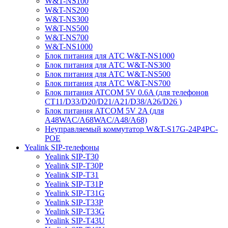
W&T-NS100
W&T-NS200
W&T-NS300
W&T-NS500
W&T-NS700
W&T-NS1000
Блок питания для АТС W&T-NS1000
Блок питания для АТС W&T-NS300
Блок питания для АТС W&T-NS500
Блок питания для АТС W&T-NS700
Блок питания ATCOM 5V 0.6A (для телефонов
CT11/D33/D20/D21/A21/D38/A26/D26 )
Блок питания ATCOM 5V 2A (для
A48WAC/A68WAC/A48/A68)
Неуправляемый коммутатор W&T-S17G-24P4PC-
POE
7
Yealink SIP-телефоны
Yealink SIP-T30
Yealink SIP-T30P
Yealink SIP-T31
Yealink SIP-T31P
Yealink SIP-T31G
Yealink SIP-T33P
Yealink SIP-T33G
Yealink SIP-T43U