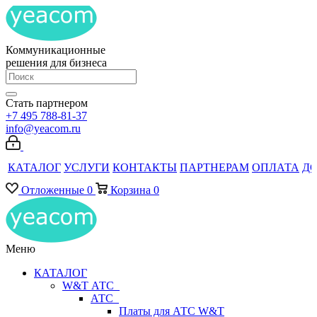
Коммуникационные
решения для бизнеса
Стать партнером
+7 495 788-81-37
info@yeacom.ru
КАТАЛОГ
УСЛУГИ
КОНТАКТЫ
ПАРТНЕРАМ
ОПЛАТА
Д
Отложенные
0
Корзина
0
Меню
КАТАЛОГ
W&T АТС
АТС
Платы для АТС W&T