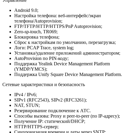
Управление
Android 9.0;
Настройка телефона: веб-интерфейс/экран
телефона/Autoprovision;
FTP/TFTP/HTTP/HTTPS/PnP Autoprovision;
Zero-sp-touch, TR069;
Блокировка телефона;
Сброс к настройкам по умолчанию, перезагрузка;
Логи: PCAP Trace, system log;
Установка/удаление приложений администратором;
AutoProvision по PIN-коду;
Поддержка Yealink Device Management Platform
(YMDP/YMCS);
Поддержка Unify Square Device Management Platform.
Сетевые характеристики и безопасность
IPv4 / IPv6;
SIPv1 (RFC2543), SIPv2 (RFC3261);
NAT, STUN;
Резервирование подключение к АТС.
Способы вызова: Proxy и peer-to-peer (по IP-адресу);
Получение IP: статический/DHCP;
HTTP/HTTPS-сервер;
Синхронизация времени и даты через SNTP;