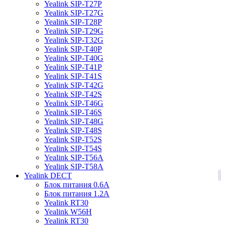
Yealink SIP-T27P
Yealink SIP-T27G
Yealink SIP-T28P
Yealink SIP-T29G
Yealink SIP-T32G
Yealink SIP-T40P
Yealink SIP-T40G
Yealink SIP-T41P
Yealink SIP-T41S
Yealink SIP-T42G
Yealink SIP-T42S
Yealink SIP-T46G
Yealink SIP-T46S
Yealink SIP-T48G
Yealink SIP-T48S
Yealink SIP-T52S
Yealink SIP-T54S
Yealink SIP-T56A
Yealink SIP-T58A
2
Yealink DECT
Блок питания 0.6A
Блок питания 1.2A
Yealink RT30
Yealink W56H
Yealink RT30