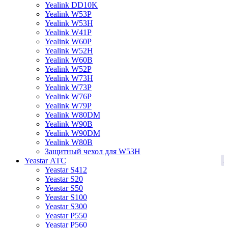
Yealink DD10K
Yealink W53P
Yealink W53H
Yealink W41P
Yealink W60P
Yealink W52H
Yealink W60B
Yealink W52P
Yealink W73H
Yealink W73P
Yealink W76P
Yealink W79P
Yealink W80DM
Yealink W90B
Yealink W90DM
Yealink W80B
Защитный чехол для W53H
3
Yeastar АТС
Yeastar S412
Yeastar S20
Yeastar S50
Yeastar S100
Yeastar S300
Yeastar P550
Yeastar P560