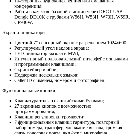
10-сторонняя аудиоконференция или смешанная
конференция;
Работа в качестве базовой станции через DECT USB
Dongle DD10K с трубками W56H, W53H, W73H, W59R,
CP930W.
Экран и индикаторы
Цветной 7" сенсорный экран с разрешением 1024х600;
Регулируемый угол наклона экрана;
LED-индикатор вызова и MWI;
Интуитивный пользовательский интерфейс с значками
и программными клавишами;
Скринсейвер и обои;
Поддержка нескольких языков;
Caller ID с именем, номером и фотографией;
Функциональные кнопки
Клавиатура только с английскими буквами;
27 экранных кнопок с возможностью
программирования;
Клавиши регулировки громкости;
7 функциональных клавиш: гарнитура, повторный
набор номера, трансфер, удержание вызова, громкая
связь, голосовая почта, вкл./откл. микрофона.