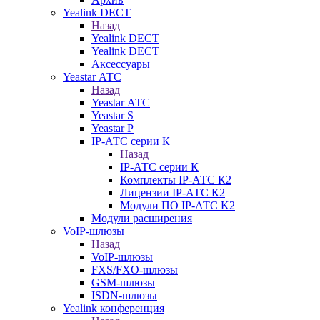
Yealink DECT
Назад
Yealink DECT
Yealink DECT
Аксессуары
Yeastar АТС
Назад
Yeastar АТС
Yeastar S
Yeastar P
IP-АТС серии К
Назад
IP-АТС серии К
Комплекты IP-АТС К2
Лицензии IP-АТС К2
Модули ПО IP-АТС K2
Модули расширения
VoIP-шлюзы
Назад
VoIP-шлюзы
FXS/FXO-шлюзы
GSM-шлюзы
ISDN-шлюзы
Yealink конференция