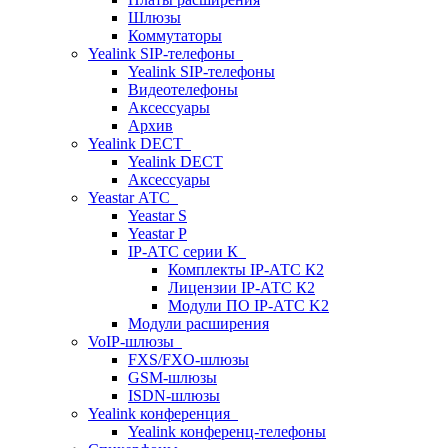
Шлюзы
Коммутаторы
Yealink SIP-телефоны
Yealink SIP-телефоны
Видеотелефоны
Аксессуары
Архив
Yealink DECT
Yealink DECT
Аксессуары
Yeastar АТС
Yeastar S
Yeastar P
IP-АТС серии К
Комплекты IP-АТС К2
Лицензии IP-АТС К2
Модули ПО IP-АТС K2
Модули расширения
VoIP-шлюзы
FXS/FXO-шлюзы
GSM-шлюзы
ISDN-шлюзы
Yealink конференция
Yealink конференц-телефоны