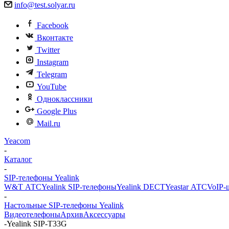
info@test.solyar.ru
Facebook
Вконтакте
Twitter
Instagram
Telegram
YouTube
Одноклассники
Google Plus
Mail.ru
Yeacom
-
Каталог
-
SIP-телефоны Yealink
W&T АТС
Yealink SIP-телефоны
Yealink DECT
Yeastar АТС
VoIP-
-
Настольные SIP-телефоны Yealink
Видеотелефоны
Архив
Аксессуары
-
Yealink SIP-T33G