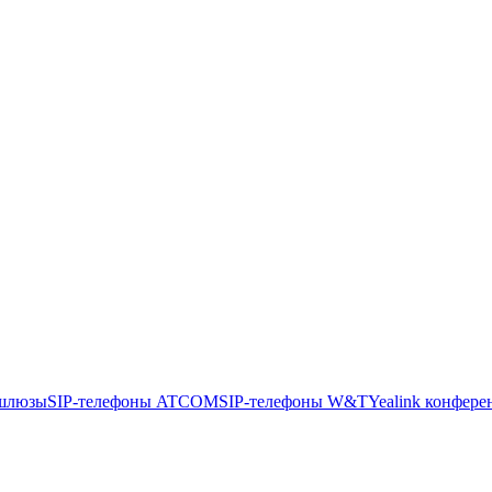
шлюзы
SIP-телефоны ATCOM
SIP-телефоны W&T
Yealink конфере