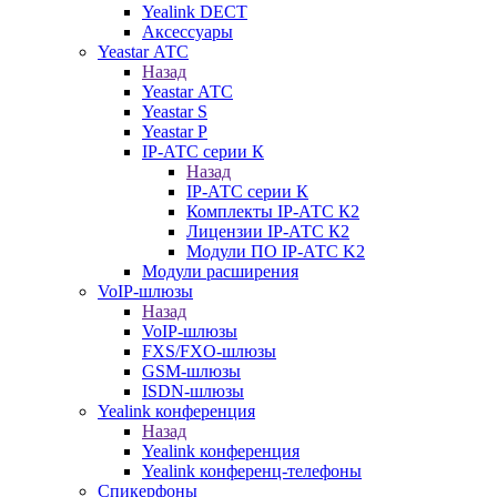
Yealink DECT
Аксессуары
Yeastar АТС
Назад
Yeastar АТС
Yeastar S
Yeastar P
IP-АТС серии К
Назад
IP-АТС серии К
Комплекты IP-АТС К2
Лицензии IP-АТС К2
Модули ПО IP-АТС K2
Модули расширения
VoIP-шлюзы
Назад
VoIP-шлюзы
FXS/FXO-шлюзы
GSM-шлюзы
ISDN-шлюзы
Yealink конференция
Назад
Yealink конференция
Yealink конференц-телефоны
Спикерфоны