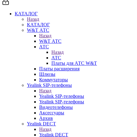
КАТАЛОГ
Назад
КАТАЛОГ
W&T АТС
Назад
W&T АТС
АТС
Назад
АТС
Платы для АТС W&T
Платы расширения
Шлюзы
Коммутаторы
Yealink SIP-телефоны
Назад
Yealink SIP-телефоны
Yealink SIP-телефоны
Видеотелефоны
Аксессуары
Архив
Yealink DECT
Назад
Yealink DECT