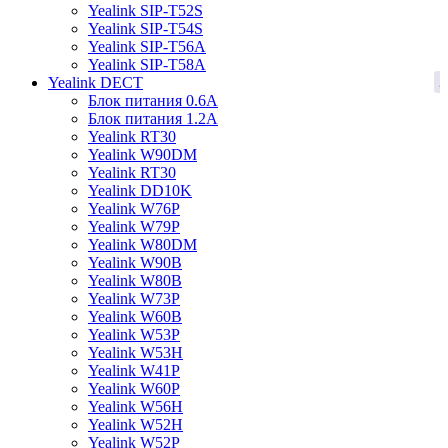
Yealink SIP-T52S
Yealink SIP-T54S
Yealink SIP-T56A
Yealink SIP-T58A
2
Yealink DECT
Блок питания 0.6A
Блок питания 1.2A
Yealink RT30
Yealink W90DM
Yealink RT30
Yealink DD10K
Yealink W76P
Yealink W79P
Yealink W80DM
Yealink W90B
Yealink W80B
Yealink W73P
Yealink W60B
Yealink W53P
Yealink W53H
Yealink W41P
Yealink W60P
Yealink W56H
Yealink W52H
Yealink W52P