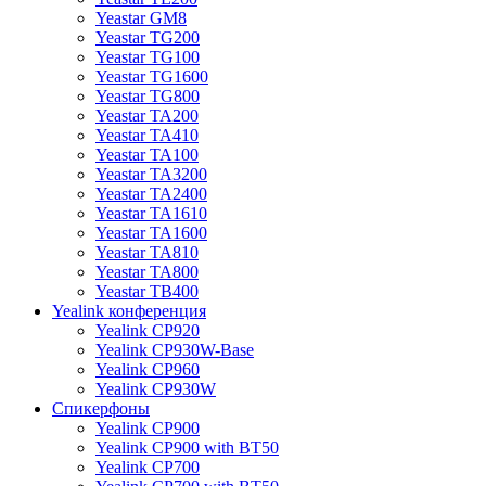
Yeastar GM8
Yeastar TG200
Yeastar TG100
Yeastar TG1600
Yeastar TG800
Yeastar TA200
Yeastar TA410
Yeastar TA100
Yeastar TA3200
Yeastar TA2400
Yeastar TA1610
Yeastar TA1600
Yeastar TA810
Yeastar TA800
Yeastar TB400
Yealink конференция
Yealink CP920
Yealink CP930W-Base
Yealink CP960
Yealink CP930W
Спикерфоны
Yealink CP900
Yealink CP900 with BT50
Yealink CP700