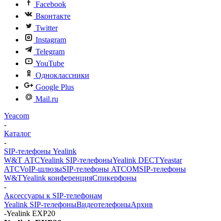
Facebook
Вконтакте
Twitter
Instagram
Telegram
YouTube
Одноклассники
Google Plus
Mail.ru
Yeacom
-
Каталог
-
SIP-телефоны Yealink
W&T АТС
Yealink SIP-телефоны
Yealink DECT
Yeastar
АТС
VoIP-шлюзы
SIP-телефоны ATCOM
SIP-телефоны
W&T
Yealink конференция
Спикерфоны
-
Аксессуары к SIP-телефонам
Yealink SIP-телефоны
Видеотелефоны
Архив
-
Yealink EXP20