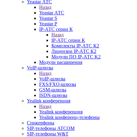
Yeastar АТС
Назад
Yeastar АТС
Yeastar S
Yeastar P
IP-АТС серии К
Назад
IP-АТС серии К
Комплекты IP-АТС К2
Лицензии IP-АТС К2
Модули ПО IP-АТС K2
Модули расширения
VoIP-шлюзы
Назад
VoIP-шлюзы
FXS/FXO-шлюзы
GSM-шлюзы
ISDN-шлюзы
Yealink конференция
Назад
Yealink конференция
Yealink конференц-телефоны
Спикерфоны
SIP-телефоны ATCOM
SIP-телефоны W&T