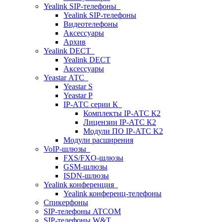
Yealink SIP-телефоны
Yealink SIP-телефоны
Видеотелефоны
Аксессуары
Архив
Yealink DECT
Yealink DECT
Аксессуары
Yeastar АТС
Yeastar S
Yeastar P
IP-АТС серии К
Комплекты IP-АТС К2
Лицензии IP-АТС К2
Модули ПО IP-АТС K2
Модули расширения
VoIP-шлюзы
FXS/FXO-шлюзы
GSM-шлюзы
ISDN-шлюзы
Yealink конференция
Yealink конференц-телефоны
Спикерфоны
SIP-телефоны ATCOM
SIP-телефоны W&T