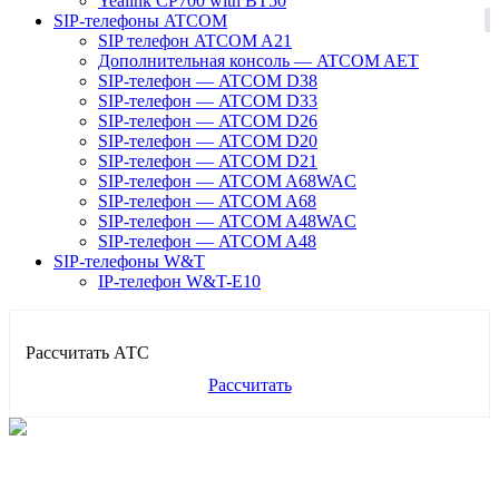
Yealink CP700 with BT50
1
SIP-телефоны ATCOM
SIP телефон ATCOM A21
Дополнительная консоль — ATCOM AET
SIP-телефон — ATCOM D38
SIP-телефон — ATCOM D33
SIP-телефон — ATCOM D26
SIP-телефон — ATCOM D20
SIP-телефон — ATCOM D21
SIP-телефон — ATCOM A68WAC
SIP-телефон — ATCOM A68
SIP-телефон — ATCOM A48WAC
SIP-телефон — ATCOM A48
SIP-телефоны W&T
IP-телефон W&T-E10
Рассчитать АТС
Рассчитать