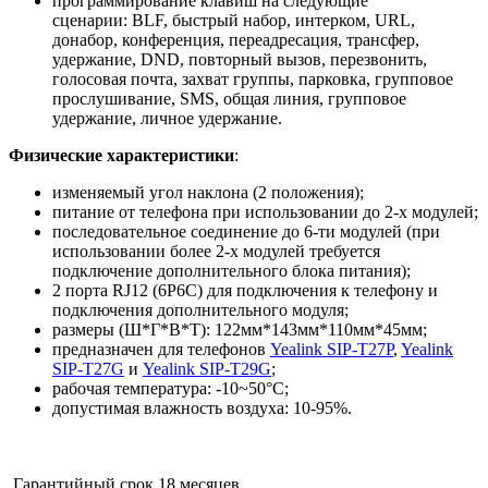
программирование клавиш на следующие
сценарии: BLF, быстрый набор, интерком, URL,
донабор, конференция, переадресация, трансфер,
удержание, DND, повторный вызов, перезвонить,
голосовая почта, захват группы, парковка, групповое
прослушивание, SMS, общая линия, групповое
удержание, личное удержание.
Физические характеристики
:
изменяемый угол наклона (2 положения);
питание от телефона при использовании до 2-х модулей;
последовательное соединение до 6-ти модулей (при
использовании более 2-х модулей требуется
подключение дополнительного блока питания);
2 порта RJ12 (6P6C) для подключения к телефону и
подключения дополнительного модуля;
размеры (Ш*Г*В*Т): 122мм*143мм*110мм*45мм;
предназначен для телефонов
Yealink SIP-T27P
,
Yealink
SIP-T27G
и
Yealink SIP-T29G
;
рабочая температура: -10~50°C;
допустимая влажность воздуха: 10-95%.
Гарантийный срок 18 месяцев