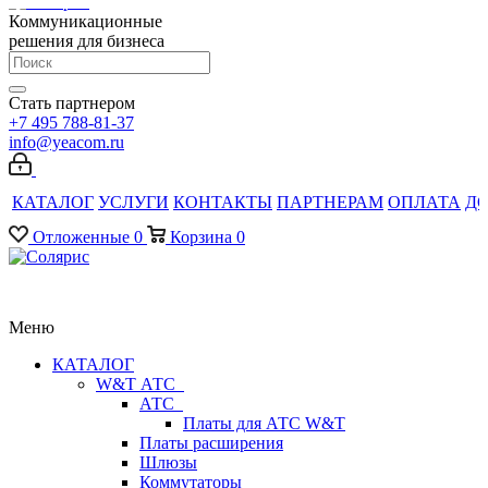
Коммуникационные
решения для бизнеса
Стать партнером
+7 495 788-81-37
info@yeacom.ru
КАТАЛОГ
УСЛУГИ
КОНТАКТЫ
ПАРТНЕРАМ
ОПЛАТА
Д
Отложенные
0
Корзина
0
Меню
КАТАЛОГ
W&T АТС
АТС
Платы для АТС W&T
Платы расширения
Шлюзы
Коммутаторы