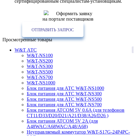
сертифицированным специалистам-установщикам.
Оформить заявку
на портале поставщиков
ОТПРАВИТЬ ЗАПРОС
Просмотренные товары
1
W&T АТС
W&T-NS100
W&T-NS200
W&T-NS300
W&T-NS500
W&T-NS700
W&T-NS1000
Блок питания для АТС W&T-NS1000
Блок питания для АТС W&T-NS300
Блок питания для АТС W&T-NS500
Блок питания для АТС W&T-NS700
Блок питания ATCOM 5V 0.6A (для телефонов
CT11/D33/D20/D21/A21/D38/A26/D26 )
Блок питания ATCOM 5V 2A (для
A48WAC/A68WAC/A48/A68)
Неуправляемый коммутатор W&T-S17G-24P4PC-