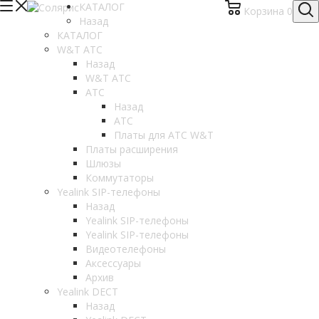
КАТАЛОГ
Корзина
0
Назад
КАТАЛОГ
W&T АТС
Назад
W&T АТС
АТС
Назад
АТС
Платы для АТС W&T
Платы расширения
Шлюзы
Коммутаторы
Yealink SIP-телефоны
Назад
Yealink SIP-телефоны
Yealink SIP-телефоны
Видеотелефоны
Аксессуары
Архив
Yealink DECT
Назад