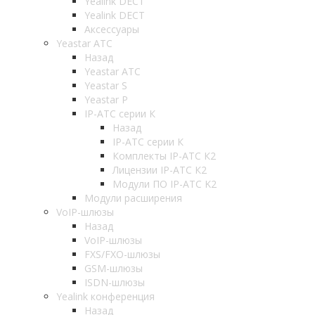
Yealink DECT
Yealink DECT
Аксессуары
Yeastar АТС
Назад
Yeastar АТС
Yeastar S
Yeastar P
IP-АТС серии К
Назад
IP-АТС серии К
Комплекты IP-АТС К2
Лицензии IP-АТС К2
Модули ПО IP-АТС K2
Модули расширения
VoIP-шлюзы
Назад
VoIP-шлюзы
FXS/FXO-шлюзы
GSM-шлюзы
ISDN-шлюзы
Yealink конференция
Назад