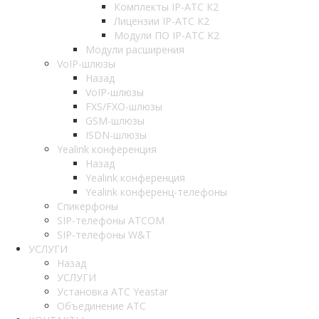
Комплекты IP-АТС К2
Лицензии IP-АТС К2
Модули ПО IP-АТС K2
Модули расширения
VoIP-шлюзы
Назад
VoIP-шлюзы
FXS/FXO-шлюзы
GSM-шлюзы
ISDN-шлюзы
Yealink конференция
Назад
Yealink конференция
Yealink конференц-телефоны
Спикерфоны
SIP-телефоны ATCOM
SIP-телефоны W&T
УСЛУГИ
Назад
УСЛУГИ
Установка АТС Yeastar
Объединение АТС