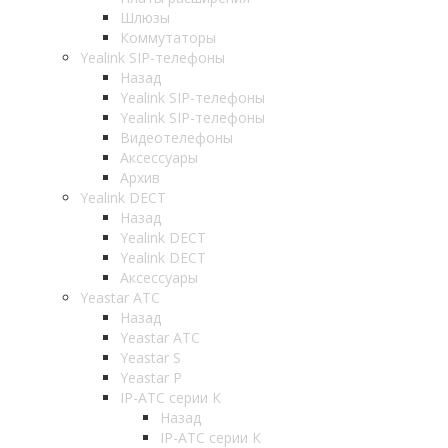
Шлюзы
Коммутаторы
Yealink SIP-телефоны
Назад
Yealink SIP-телефоны
Yealink SIP-телефоны
Видеотелефоны
Аксессуары
Архив
Yealink DECT
Назад
Yealink DECT
Yealink DECT
Аксессуары
Yeastar АТС
Назад
Yeastar АТС
Yeastar S
Yeastar P
IP-АТС серии К
Назад
IP-АТС серии К