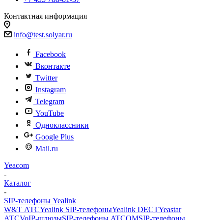
Контактная информация
info@test.solyar.ru
Facebook
Вконтакте
Twitter
Instagram
Telegram
YouTube
Одноклассники
Google Plus
Mail.ru
Yeacom
-
Каталог
-
SIP-телефоны Yealink
W&T АТС
Yealink SIP-телефоны
Yealink DECT
Yeastar
АТС
VoIP-шлюзы
SIP-телефоны ATCOM
SIP-телефоны