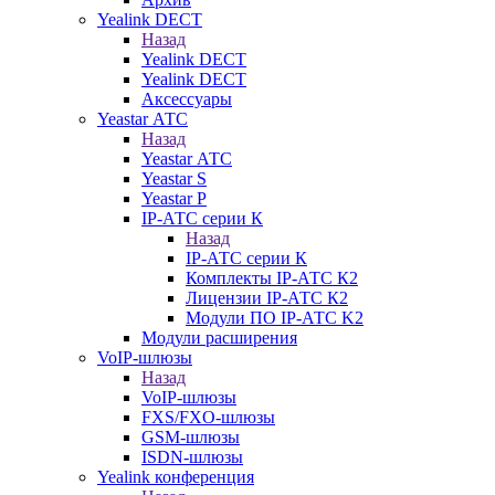
Yealink DECT
Назад
Yealink DECT
Yealink DECT
Аксессуары
Yeastar АТС
Назад
Yeastar АТС
Yeastar S
Yeastar P
IP-АТС серии К
Назад
IP-АТС серии К
Комплекты IP-АТС К2
Лицензии IP-АТС К2
Модули ПО IP-АТС K2
Модули расширения
VoIP-шлюзы
Назад
VoIP-шлюзы
FXS/FXO-шлюзы
GSM-шлюзы
ISDN-шлюзы
Yealink конференция