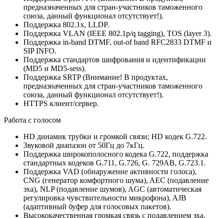
предназначенных для стран-участников таможенного
союза, данный функционал отсутствует!).
Поддержка 802.1x, LLDP.
Поддержка VLAN (IEEE 802.1p/q tagging), TOS (layer 3).
Поддержка in-band DTMF, out-of band RFC2833 DTMF и
SIP INFO.
Поддержка стандартов шифрования и идентификации
(MD5 и MD5-sess).
Поддержка SRTP (Внимание! В продуктах,
предназначенных для стран-участников таможенного
союза, данный функционал отсутствует!).
HTTPS клиент/сервер.
Работа с голосом
HD динамик трубки и громкой связи; HD кодек G.722.
Звуковой диапазон от 50Гц до 7кГц.
Поддержка широкополосного кодека G.722, поддержка
стандартных кодеков G.711, G.726, G. 729AB, G.723.1.
Поддержка VAD (обнаружение активности голоса),
CNG (генератор комфортного шума), AEC (подавление
эха), NLP (подавление шумов), AGC (автоматическая
регулировка чувствительности микрофона), AJB
(адаптивный буфер для голосовых пакетов).
Высококачественная громкая связь с подавлением эха.