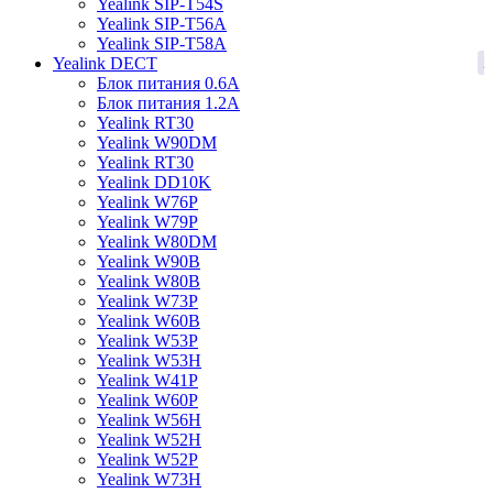
Yealink SIP-T54S
Yealink SIP-T56A
Yealink SIP-T58A
2
Yealink DECT
Блок питания 0.6A
Блок питания 1.2A
Yealink RT30
Yealink W90DM
Yealink RT30
Yealink DD10K
Yealink W76P
Yealink W79P
Yealink W80DM
Yealink W90B
Yealink W80B
Yealink W73P
Yealink W60B
Yealink W53P
Yealink W53H
Yealink W41P
Yealink W60P
Yealink W56H
Yealink W52H
Yealink W52P
Yealink W73H