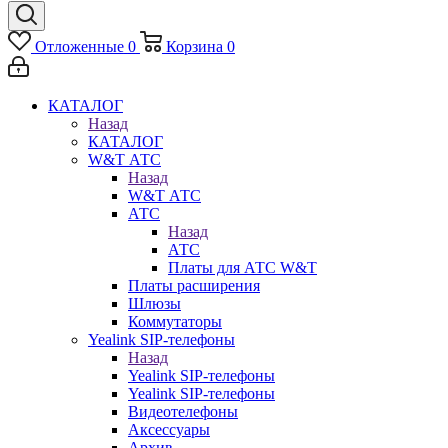
Отложенные
0
Корзина
0
КАТАЛОГ
Назад
КАТАЛОГ
W&T АТС
Назад
W&T АТС
АТС
Назад
АТС
Платы для АТС W&T
Платы расширения
Шлюзы
Коммутаторы
Yealink SIP-телефоны
Назад
Yealink SIP-телефоны
Yealink SIP-телефоны
Видеотелефоны
Аксессуары
Архив