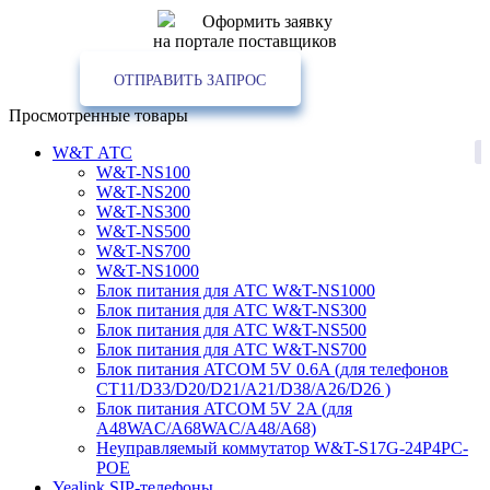
Оформить заявку
на портале поставщиков
ОТПРАВИТЬ ЗАПРОС
Просмотренные товары
1
W&T АТС
W&T-NS100
W&T-NS200
W&T-NS300
W&T-NS500
W&T-NS700
W&T-NS1000
Блок питания для АТС W&T-NS1000
Блок питания для АТС W&T-NS300
Блок питания для АТС W&T-NS500
Блок питания для АТС W&T-NS700
Блок питания ATCOM 5V 0.6A (для телефонов
CT11/D33/D20/D21/A21/D38/A26/D26 )
Блок питания ATCOM 5V 2A (для
A48WAC/A68WAC/A48/A68)
Неуправляемый коммутатор W&T-S17G-24P4PC-
POE
7
Yealink SIP-телефоны