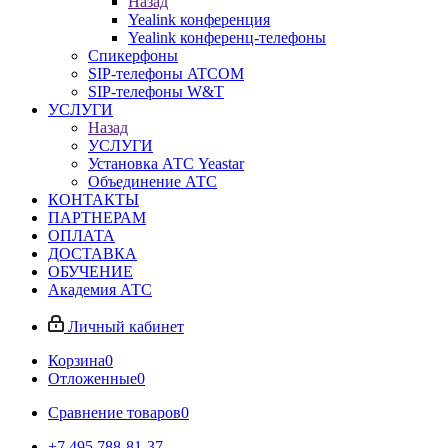
Назад
Yealink конференция
Yealink конференц-телефоны
Спикерфоны
SIP-телефоны ATCOM
SIP-телефоны W&T
УСЛУГИ
Назад
УСЛУГИ
Установка АТС Yeastar
Объединение АТС
КОНТАКТЫ
ПАРТНЕРАМ
ОПЛАТА
ДОСТАВКА
ОБУЧЕНИЕ
Академия АТС
Личный кабинет
Корзина
0
Отложенные
0
Сравнение товаров
0
+7 495 788-81-37