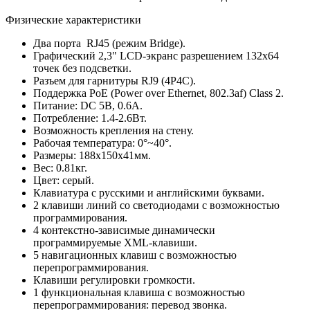
Физические характеристики
Два порта RJ45 (режим Bridge).
Графический 2,3" LCD-экранс разрешением 132x64
точек без подсветки.
Разъем для гарнитуры RJ9 (4P4C).
Поддержка РоЕ (Power over Ethernet, 802.3af) Class 2.
Питание: DC 5В, 0.6A.
Потребление: 1.4-2.6Вт.
Возможность крепления на стену.
Рабочая температура: 0°~40°.
Размеры: 188x150x41мм.
Вес: 0.81кг.
Цвет: серый.
Клавиатура с русскими и английскими буквами.
2 клавиши линий со светодиодами с возможностью
программирования.
4 контекстно-зависимые динамически
программируемые XML-клавиши.
5 навигационных клавиш с возможностью
перепрограммирования.
Клавиши регулировки громкости.
1 функциональная клавиша с возможностью
перепрограммирования: перевод звонка.