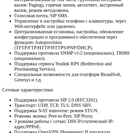
вызов: Paging), горячая линия, автоответ, экстренный
вызов, режим автодозвона.
Голосовая почта, SIP SMS.
Управление и настройка телефона с клавиатуры, через
Web-интерфейс или удаленно.
Централизованная установка, настройка, обновление
конфигурации и программного обеспечения через
функцию Autoprovision
(TFTP/FTP/HTTP/HTTPS/PNP/DHCP).
Поддержка протокола SNMP v1/2 (опционально), TR069
(опционально).
Поддержка сервиса Yealink RPS (Redirection and
Provisioning Service).
Специальные возможности для платформ BroadSoft,
Genesys и т.д.
Сетевые характеристики
Поддержка протокола SIP 2.0 (RFC3261).
Транспорт: UDP, TCP, TLS, DNS SRV.
Поддержка NAT transverse: режим STUN.
Режимы звонка: Peer-to-Peer, SIP Proxy.
3 режима работы с сетью: DHCP/статический IP-
адрес/PPPoE.
Поддержка OpenVPN (Внимание! В продуктах,