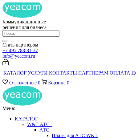
Коммуникационные
решения для бизнеса
Стать партнером
+7 495 788-81-37
info@yeacom.ru
КАТАЛОГ
УСЛУГИ
КОНТАКТЫ
ПАРТНЕРАМ
ОПЛАТА
Д
Отложенные
0
Корзина
0
Меню
КАТАЛОГ
W&T АТС
АТС
Платы для АТС W&T