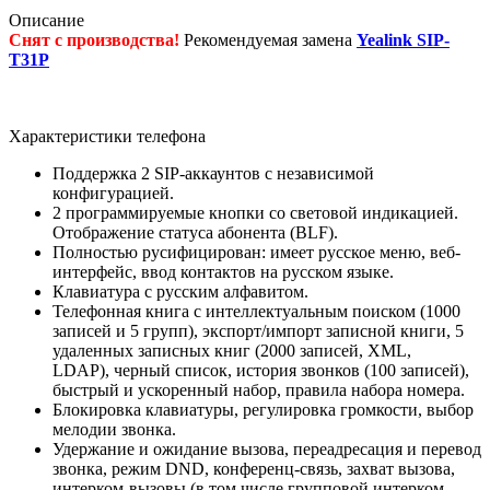
Описание
Снят с производства!
Рекомендуемая замена
Yealink SIP-
T31P
Характеристики телефона
Поддержка 2 SIP-аккаунтов с независимой
конфигурацией.
2 программируемые кнопки со световой индикацией.
Отображение статуса абонента (BLF).
Полностью русифицирован: имеет русское меню, веб-
интерфейс, ввод контактов на русском языке.
Клавиатура с русским алфавитом.
Телефонная книга с интеллектуальным поиском (1000
записей и 5 групп), экспорт/импорт записной книги, 5
удаленных записных книг (2000 записей, XML,
LDAP), черный список, история звонков (100 записей),
быстрый и ускоренный набор, правила набора номера.
Блокировка клавиатуры, регулировка громкости, выбор
мелодии звонка.
Удержание и ожидание вызова, переадресация и перевод
звонка, режим DND, конференц-связь, захват вызова,
интерком-вызовы (в том числе групповой интерком-