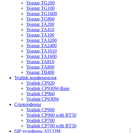
Yeastar TG200
Yeastar TG100
Yeastar TG1600
Yeastar TG800
Yeastar TA200
Yeastar TA410
Yeastar TA100
Yeastar TA3200
Yeastar TA2400
Yeastar TA1610
Yeastar TA1600
Yeastar TA810
Yeastar TA800
Yeastar TB400
Yealink конференция
Yealink CP920
Yealink CP930W-Base
Yealink CP960
Yealink CP930W
Спикерфоны
Yealink CP900
Yealink CP900 with BT50
Yealink CP700
Yealink CP700 with BT50
1
SIP-телефоны ATCOM