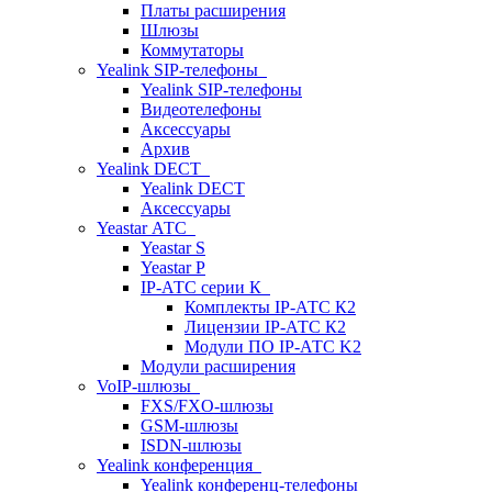
Платы расширения
Шлюзы
Коммутаторы
Yealink SIP-телефоны
Yealink SIP-телефоны
Видеотелефоны
Аксессуары
Архив
Yealink DECT
Yealink DECT
Аксессуары
Yeastar АТС
Yeastar S
Yeastar P
IP-АТС серии К
Комплекты IP-АТС К2
Лицензии IP-АТС К2
Модули ПО IP-АТС K2
Модули расширения
VoIP-шлюзы
FXS/FXO-шлюзы
GSM-шлюзы
ISDN-шлюзы
Yealink конференция
Yealink конференц-телефоны