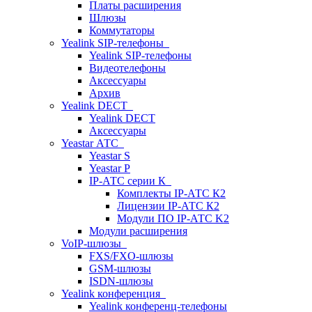
Платы расширения
Шлюзы
Коммутаторы
Yealink SIP-телефоны
Yealink SIP-телефоны
Видеотелефоны
Аксессуары
Архив
Yealink DECT
Yealink DECT
Аксессуары
Yeastar АТС
Yeastar S
Yeastar P
IP-АТС серии К
Комплекты IP-АТС К2
Лицензии IP-АТС К2
Модули ПО IP-АТС K2
Модули расширения
VoIP-шлюзы
FXS/FXO-шлюзы
GSM-шлюзы
ISDN-шлюзы
Yealink конференция
Yealink конференц-телефоны