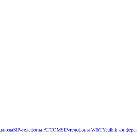
шлюзы
SIP-телефоны ATCOM
SIP-телефоны W&T
Yealink конфере