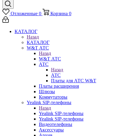
Отложенные
0
Корзина
0
КАТАЛОГ
Назад
КАТАЛОГ
W&T АТС
Назад
W&T АТС
АТС
Назад
АТС
Платы для АТС W&T
Платы расширения
Шлюзы
Коммутаторы
Yealink SIP-телефоны
Назад
Yealink SIP-телефоны
Yealink SIP-телефоны
Видеотелефоны
Аксессуары
Архив