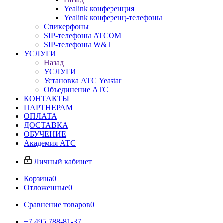
Yealink конференция
Yealink конференц-телефоны
Спикерфоны
SIP-телефоны ATCOM
SIP-телефоны W&T
УСЛУГИ
Назад
УСЛУГИ
Установка АТС Yeastar
Объединение АТС
КОНТАКТЫ
ПАРТНЕРАМ
ОПЛАТА
ДОСТАВКА
ОБУЧЕНИЕ
Академия АТС
Личный кабинет
Корзина
0
Отложенные
0
Сравнение товаров
0
+7 495 788-81-37