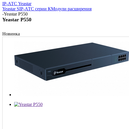
IP-АТС Yeastar
Yeastar S
IP-АТС серии К
Модули расширения
-
Yeastar P550
Yeastar P550
Новинка