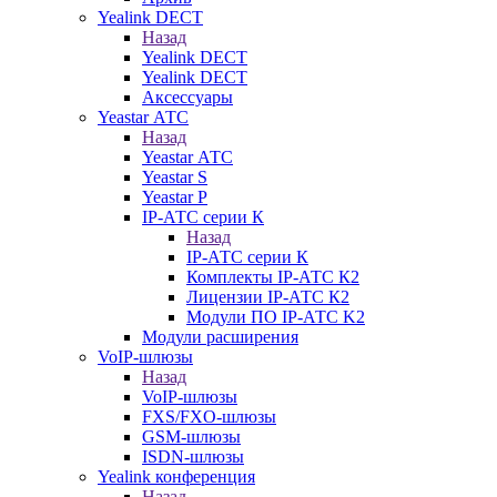
Yealink DECT
Назад
Yealink DECT
Yealink DECT
Аксессуары
Yeastar АТС
Назад
Yeastar АТС
Yeastar S
Yeastar P
IP-АТС серии К
Назад
IP-АТС серии К
Комплекты IP-АТС К2
Лицензии IP-АТС К2
Модули ПО IP-АТС K2
Модули расширения
VoIP-шлюзы
Назад
VoIP-шлюзы
FXS/FXO-шлюзы
GSM-шлюзы
ISDN-шлюзы
Yealink конференция
Назад