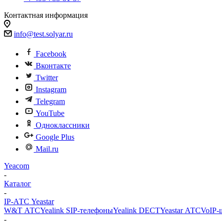
Контактная информация
info@test.solyar.ru
Facebook
Вконтакте
Twitter
Instagram
Telegram
YouTube
Одноклассники
Google Plus
Mail.ru
Yeacom
-
Каталог
-
IP-АТС Yeastar
W&T АТС
Yealink SIP-телефоны
Yealink DECT
Yeastar АТС
VoIP-
-