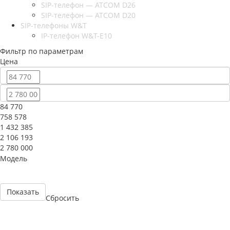
SIP-телефон — ATCOM D26
SIP-телефон — ATCOM D20
SIP-телефоны W&T
IP-телефон W&T-E10
Фильтр по параметрам
Цена
84 770
758 578
1 432 385
2 106 193
2 780 000
Модель
Сбросить