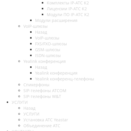
Комплекты IP-АТС К2
Лицензии IP-АТС К2
Модули ПО IP-АТС K2
Модули расширения
VoIP-шлюзы
Назад
VoIP-шлюзы
FXS/FXO-шлюзы
GSM-шлюзы
ISDN-шлюзы
Yealink конференция
Назад
Yealink конференция
Yealink конференц-телефоны
Спикерфоны
SIP-телефоны ATCOM
SIP-телефоны W&T
УСЛУГИ
Назад
УСЛУГИ
Установка АТС Yeastar
Объединение АТС