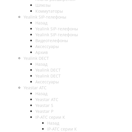
Шлюзы
Коммутаторы
Yealink SIP-телефоны
Назад
Yealink SIP-телефоны
Yealink SIP-телефоны
Видеотелефоны
Аксессуары
Архив
Yealink DECT
Назад
Yealink DECT
Yealink DECT
Аксессуары
Yeastar АТС
Назад
Yeastar АТС
Yeastar S
Yeastar P
IP-АТС серии К
Назад
IP-АТС серии К