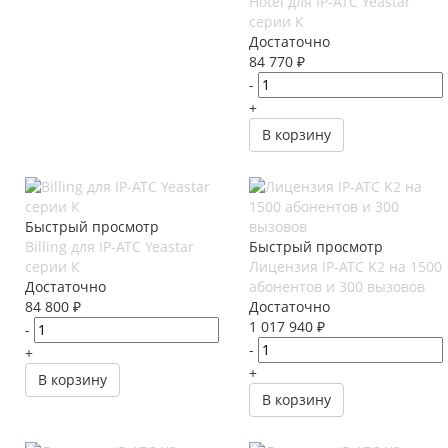
Hotel для IP-АТС Yeastar
серии К
Достаточно
84 770
₽
-
+
В корзину
Быстрый просмотр
Billing для IP-АТС Yeastar
Быстрый просмотр
серии К
Лицензия IP-АТС K2 на 1500
Достаточно
абонентов и 300 вызовов
84 800
₽
Достаточно
1 017 940
₽
-
-
+
+
В корзину
В корзину