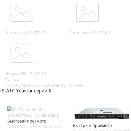
Комплекты IP-АТС К2
Лицензии IP-АТС К2
Модули ПО IP-АТС K2
Фильтр
По популярности
По алфавиту
По цене
IP-АТС Yeastar серии К
Быстрый просмотр
Быстрый просмотр
IP-АТС K2 на 500 абонентов