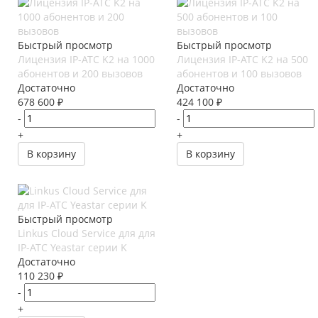
Быстрый просмотр
Быстрый просмотр
Лицензия IP-АТС K2 на 1000
Лицензия IP-АТС K2 на 500
абонентов и 200 вызовов
абонентов и 100 вызовов
Достаточно
Достаточно
678 600
₽
424 100
₽
-
-
+
+
В корзину
В корзину
Быстрый просмотр
Linkus Cloud Service для для
IP-АТС Yeastar серии K
Достаточно
110 230
₽
-
+