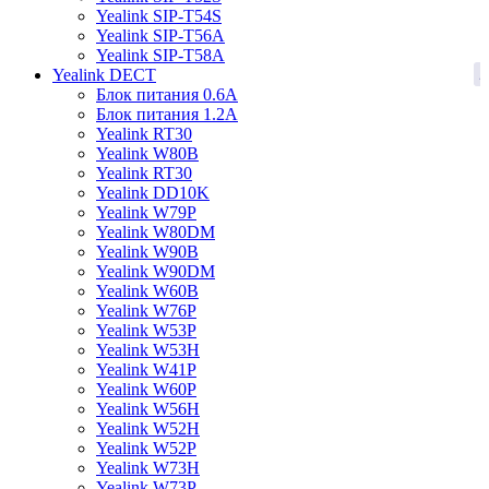
Yealink SIP-T54S
Yealink SIP-T56A
Yealink SIP-T58A
2
Yealink DECT
Блок питания 0.6A
Блок питания 1.2A
Yealink RT30
Yealink W80B
Yealink RT30
Yealink DD10K
Yealink W79P
Yealink W80DM
Yealink W90B
Yealink W90DM
Yealink W60B
Yealink W76P
Yealink W53P
Yealink W53H
Yealink W41P
Yealink W60P
Yealink W56H
Yealink W52H
Yealink W52P
Yealink W73H
Yealink W73P