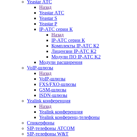
Yeastar АТС
Назад
Yeastar АТС
Yeastar S
Yeastar P
IP-АТС серии К
Назад
IP-АТС серии К
Комплекты IP-АТС К2
Лицензии IP-АТС К2
Модули ПО IP-АТС K2
Модули расширения
VoIP-шлюзы
Назад
VoIP-шлюзы
FXS/FXO-шлюзы
GSM-шлюзы
ISDN-шлюзы
Yealink конференция
Назад
Yealink конференция
Yealink конференц-телефоны
Спикерфоны
SIP-телефоны ATCOM
SIP-телефоны W&T