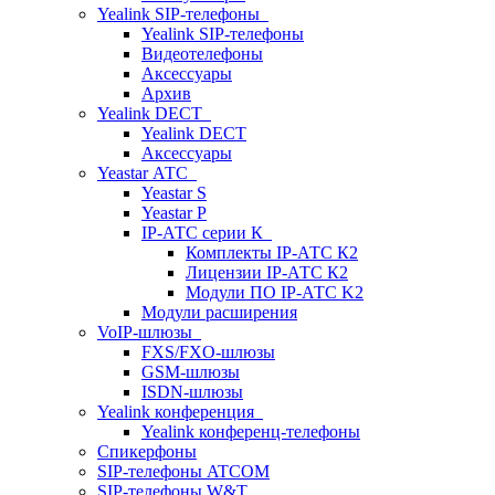
Yealink SIP-телефоны
Yealink SIP-телефоны
Видеотелефоны
Аксессуары
Архив
Yealink DECT
Yealink DECT
Аксессуары
Yeastar АТС
Yeastar S
Yeastar P
IP-АТС серии К
Комплекты IP-АТС К2
Лицензии IP-АТС К2
Модули ПО IP-АТС K2
Модули расширения
VoIP-шлюзы
FXS/FXO-шлюзы
GSM-шлюзы
ISDN-шлюзы
Yealink конференция
Yealink конференц-телефоны
Спикерфоны
SIP-телефоны ATCOM
SIP-телефоны W&T