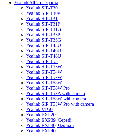
7
Yealink SIP-телефоны
Yealink SIP-T30
Yealink SIP-T30P
Yealink SIP-T31
Yealink SIP-T31P
Yealink SIP-T31G
Yealink SIP-T33P
Yealink SIP-T33G
Yealink SIP-T43U
Yealink SIP-T46U
Yealink SIP-T48U
Yealink SIP-T53
Yealink SIP-T53W
Yealink SIP-T54W
Yealink SIP-T57W
Yealink SIP-T58W
Yealink SIP-T58W Pro
Yealink SIP-T58A with camera
Yealink SIP-T58W with camera
Yealink SIP-T58W Pro with camera
Yealink VP59
Yealink EXP20
Yealink EXP39, Серый
Yealink EXP39, Черный
Yealink EXP40