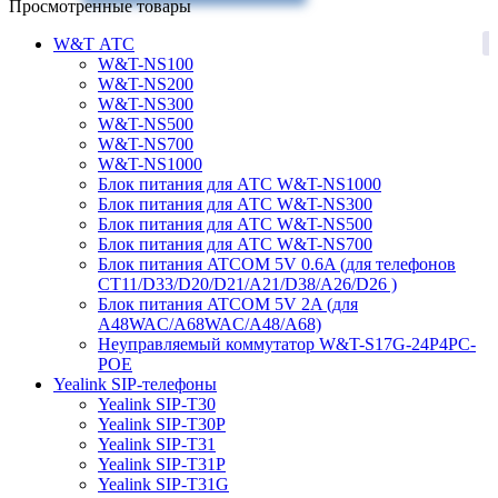
Просмотренные товары
1
W&T АТС
W&T-NS100
W&T-NS200
W&T-NS300
W&T-NS500
W&T-NS700
W&T-NS1000
Блок питания для АТС W&T-NS1000
Блок питания для АТС W&T-NS300
Блок питания для АТС W&T-NS500
Блок питания для АТС W&T-NS700
Блок питания ATCOM 5V 0.6A (для телефонов
CT11/D33/D20/D21/A21/D38/A26/D26 )
Блок питания ATCOM 5V 2A (для
A48WAC/A68WAC/A48/A68)
Неуправляемый коммутатор W&T-S17G-24P4PC-
POE
7
Yealink SIP-телефоны
Yealink SIP-T30
Yealink SIP-T30P
Yealink SIP-T31
Yealink SIP-T31P
Yealink SIP-T31G