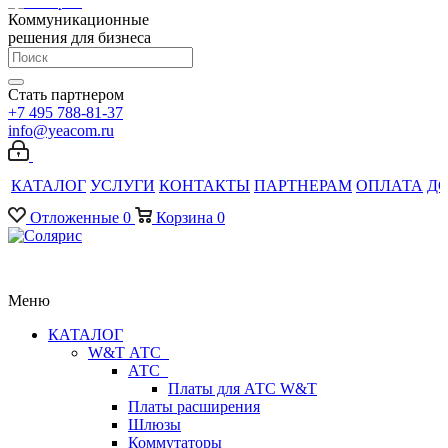
Коммуникационные
решения для бизнеса
Стать партнером
+7 495 788-81-37
info@yeacom.ru
КАТАЛОГ
УСЛУГИ
КОНТАКТЫ
ПАРТНЕРАМ
ОПЛАТА
Д
Отложенные
0
Корзина
0
Меню
КАТАЛОГ
W&T АТС
АТС
Платы для АТС W&T
Платы расширения
Шлюзы
Коммутаторы