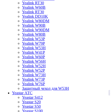
Yealink RT30
Yealink W60B
Yealink RT30
Yealink DD10K
Yealink W80DM
Yealink W90B
Yealink W90DM
Yealink W80B
Yealink W53P
Yealink W79P
Yealink W53H
Yealink W41P
Yealink W60P
Yealink W56H
Yealink W52H
Yealink W52P
Yealink W73H
Yealink W73P
Yealink W76P
Защитный чехол для W53H
3
Yeastar АТС
Yeastar S412
Yeastar S20
Yeastar S50
Yeastar S100