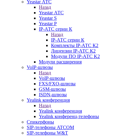
Yeastar АТС
Назад
Yeastar АТС
Yeastar S
Yeastar P
IP-АТС серии К
Назад
IP-АТС серии К
Комплекты IP-АТС К2
Лицензии IP-АТС К2
Модули ПО IP-АТС K2
Модули расширения
VoIP-шлюзы
Назад
VoIP-шлюзы
FXS/FXO-шлюзы
GSM-шлюзы
ISDN-шлюзы
Yealink конференция
Назад
Yealink конференция
Yealink конференц-телефоны
Спикерфоны
SIP-телефоны ATCOM
SIP-телефоны W&T