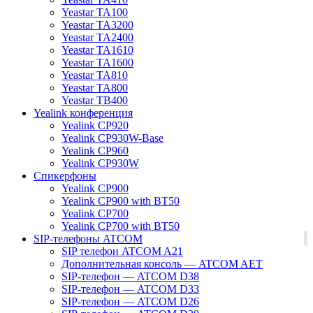
Yeastar TA100
Yeastar TA3200
Yeastar TA2400
Yeastar TA1610
Yeastar TA1600
Yeastar TA810
Yeastar TA800
Yeastar TB400
Yealink конференция
Yealink CP920
Yealink CP930W-Base
Yealink CP960
Yealink CP930W
Спикерфоны
Yealink CP900
Yealink CP900 with BT50
Yealink CP700
Yealink CP700 with BT50
1
SIP-телефоны ATCOM
SIP телефон ATCOM A21
Дополнительная консоль — ATCOM AET
SIP-телефон — ATCOM D38
SIP-телефон — ATCOM D33
SIP-телефон — ATCOM D26