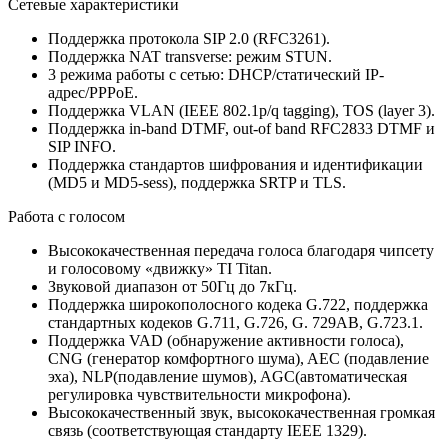
Сетевые характеристики
Поддержка протокола SIP 2.0 (RFC3261).
Поддержка NAT transverse: режим STUN.
3 режима работы с сетью: DHCP/статический IP-
адрес/PPPoE.
Поддержка VLAN (IEEE 802.1p/q tagging), TOS (layer 3).
Поддержка in-band DTMF, out-of band RFC2833 DTMF и
SIP INFO.
Поддержка стандартов шифрования и идентификации
(MD5 и MD5-sess), поддержка SRTP и TLS.
Работа с голосом
Высококачественная передача голоса благодаря чипсету
и голосовому «движку» TI Titan.
Звуковой диапазон от 50Гц до 7кГц.
Поддержка широкополосного кодека G.722, поддержка
стандартных кодеков G.711, G.726, G. 729AB, G.723.1.
Поддержка VAD (обнаружение активности голоса),
CNG (генератор комфортного шума), AEC (подавление
эха), NLP(подавление шумов), AGC(автоматическая
регулировка чувствительности микрофона).
Высококачественный звук, высококачественная громкая
связь (соответствующая стандарту IEEE 1329).