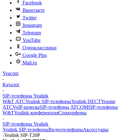
Facebook
Вконтакте
Twitter
Instagram
Telegram
YouTube
Одноклассники
Google Plus
Mail.ru
Yeacom
-
Каталог
-
SIP-телефоны Yealink
W&T АТС
Yealink SIP-телефоны
Yealink DECT
Yeastar
АТС
VoIP-шлюзы
SIP-телефоны ATCOM
SIP-телефоны
W&T
Yealink конференция
Спикерфоны
-
SIP-телефоны Yealink
Yealink SIP-телефоны
Видеотелефоны
Аксессуары
-
Yealink SIP-T20P