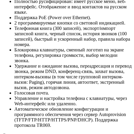
Полностью русифицирован: имеет русское меню, веб-
интерфейс. Отображение и ввод контактов на русском
языке.
Поддержка РоЕ (Power over Ethernet).
2 программируемые кнопки со световой индикацией.
Телефонная книга (300 записей), экспорт/импорт
записной книги, черный список, история звонков (100
записей), быстрый и ускоренный набор, правила набора
номера.
Блокировка клавиатуры, сменный логотип на экране
телефона, регулировка громкости, выбор мелодии
звонка.
Удержание и ожидание вызова, переадресация и перевод
звонка, режим DND, конференц-связь, захват вызова,
интерком-вызовы (в том числе групповой интерком-
вызов: Paging), горячая линия, автоответ, экстренный
вызов, режим автодозвона.
Голосовая почта.
Управление и настройка телефона с клавиатуры, через
Web-интерфейс или удаленно.
Автоматическое обновление конфигурации и
программного обеспечения через сервер Autoprovision
(TFTP/FTP/HTTP/HTTPS/PNP/DHCP). Поддержка
протокола TR069.