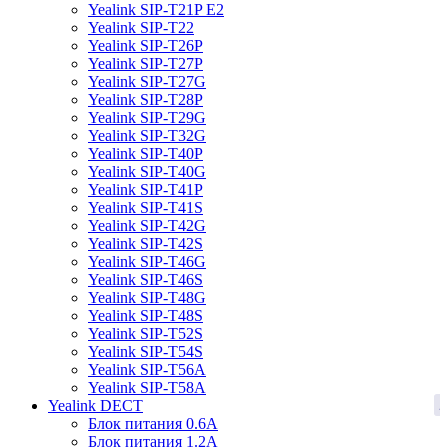
Yealink SIP-T21P E2
Yealink SIP-T22
Yealink SIP-T26P
Yealink SIP-T27P
Yealink SIP-T27G
Yealink SIP-T28P
Yealink SIP-T29G
Yealink SIP-T32G
Yealink SIP-T40P
Yealink SIP-T40G
Yealink SIP-T41P
Yealink SIP-T41S
Yealink SIP-T42G
Yealink SIP-T42S
Yealink SIP-T46G
Yealink SIP-T46S
Yealink SIP-T48G
Yealink SIP-T48S
Yealink SIP-T52S
Yealink SIP-T54S
Yealink SIP-T56A
Yealink SIP-T58A
2
Yealink DECT
Блок питания 0.6A
Блок питания 1.2A