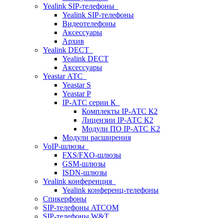
Yealink SIP-телефоны
Yealink SIP-телефоны
Видеотелефоны
Аксессуары
Архив
Yealink DECT
Yealink DECT
Аксессуары
Yeastar АТС
Yeastar S
Yeastar P
IP-АТС серии К
Комплекты IP-АТС К2
Лицензии IP-АТС К2
Модули ПО IP-АТС K2
Модули расширения
VoIP-шлюзы
FXS/FXO-шлюзы
GSM-шлюзы
ISDN-шлюзы
Yealink конференция
Yealink конференц-телефоны
Спикерфоны
SIP-телефоны ATCOM
SIP-телефоны W&T