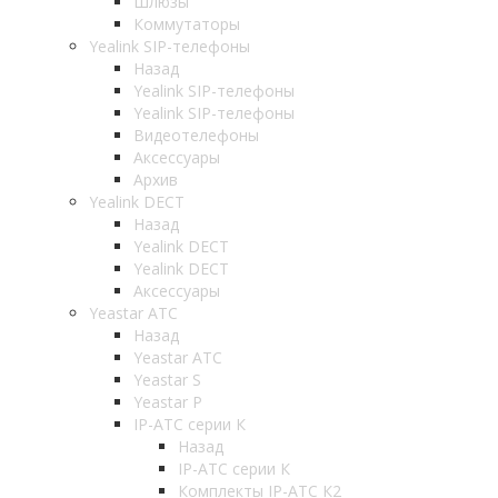
Шлюзы
Коммутаторы
Yealink SIP-телефоны
Назад
Yealink SIP-телефоны
Yealink SIP-телефоны
Видеотелефоны
Аксессуары
Архив
Yealink DECT
Назад
Yealink DECT
Yealink DECT
Аксессуары
Yeastar АТС
Назад
Yeastar АТС
Yeastar S
Yeastar P
IP-АТС серии К
Назад
IP-АТС серии К
Комплекты IP-АТС К2