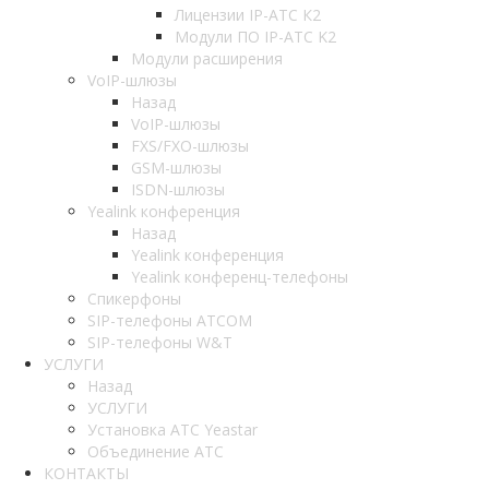
Лицензии IP-АТС К2
Модули ПО IP-АТС K2
Модули расширения
VoIP-шлюзы
Назад
VoIP-шлюзы
FXS/FXO-шлюзы
GSM-шлюзы
ISDN-шлюзы
Yealink конференция
Назад
Yealink конференция
Yealink конференц-телефоны
Спикерфоны
SIP-телефоны ATCOM
SIP-телефоны W&T
УСЛУГИ
Назад
УСЛУГИ
Установка АТС Yeastar
Объединение АТС
КОНТАКТЫ