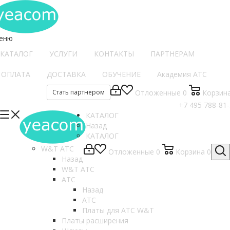
еню
КАТАЛОГ
УСЛУГИ
КОНТАКТЫ
ПАРТНЕРАМ
ОПЛАТА
ДОСТАВКА
ОБУЧЕНИЕ
Академия АТС
Стать партнером
Отложенные
0
Корзин
+7 495 788-81
КАТАЛОГ
Назад
КАТАЛОГ
W&T АТС
Отложенные
0
Корзина
0
Назад
W&T АТС
АТС
Назад
АТС
Платы для АТС W&T
Платы расширения