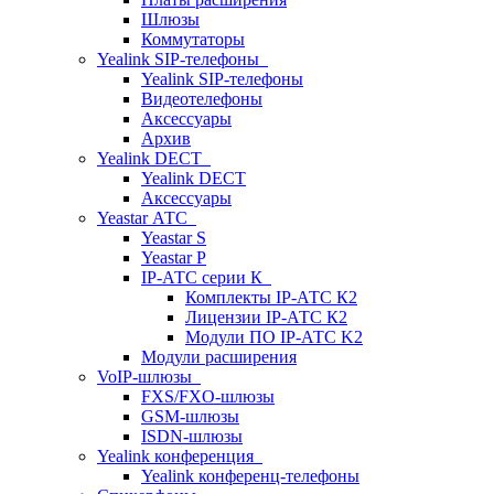
Шлюзы
Коммутаторы
Yealink SIP-телефоны
Yealink SIP-телефоны
Видеотелефоны
Аксессуары
Архив
Yealink DECT
Yealink DECT
Аксессуары
Yeastar АТС
Yeastar S
Yeastar P
IP-АТС серии К
Комплекты IP-АТС К2
Лицензии IP-АТС К2
Модули ПО IP-АТС K2
Модули расширения
VoIP-шлюзы
FXS/FXO-шлюзы
GSM-шлюзы
ISDN-шлюзы
Yealink конференция
Yealink конференц-телефоны