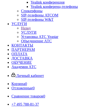
Yealink конференция
Yealink конференц-телефоны
Спикерфоны
SIP-телефоны ATCOM
SIP-телефоны W&T
УСЛУГИ
Назад
УСЛУГИ
Установка АТС Yeastar
Объединение АТС
КОНТАКТЫ
ПАРТНЕРАМ
ОПЛАТА
ДОСТАВКА
ОБУЧЕНИЕ
Академия АТС
Личный кабинет
Корзина
0
Отложенные
0
Сравнение товаров
0
+7 495 788-81-37