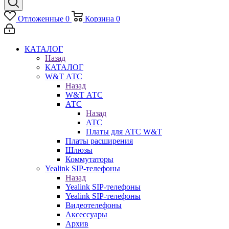
Отложенные
0
Корзина
0
КАТАЛОГ
Назад
КАТАЛОГ
W&T АТС
Назад
W&T АТС
АТС
Назад
АТС
Платы для АТС W&T
Платы расширения
Шлюзы
Коммутаторы
Yealink SIP-телефоны
Назад
Yealink SIP-телефоны
Yealink SIP-телефоны
Видеотелефоны
Аксессуары
Архив