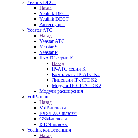
Yealink DECT
Назад
Yealink DECT
Yealink DECT
Аксессуары
Yeastar АТС
Назад
Yeastar АТС
Yeastar S
Yeastar P
IP-АТС серии К
Назад
IP-АТС серии К
Комплекты IP-АТС К2
Лицензии IP-АТС К2
Модули ПО IP-АТС K2
Модули расширения
VoIP-шлюзы
Назад
VoIP-шлюзы
FXS/FXO-шлюзы
GSM-шлюзы
ISDN-шлюзы
Yealink конференция
Назад