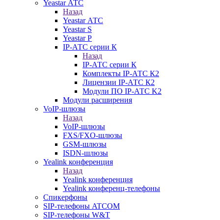
Yeastar АТС
Назад
Yeastar АТС
Yeastar S
Yeastar P
IP-АТС серии К
Назад
IP-АТС серии К
Комплекты IP-АТС К2
Лицензии IP-АТС К2
Модули ПО IP-АТС K2
Модули расширения
VoIP-шлюзы
Назад
VoIP-шлюзы
FXS/FXO-шлюзы
GSM-шлюзы
ISDN-шлюзы
Yealink конференция
Назад
Yealink конференция
Yealink конференц-телефоны
Спикерфоны
SIP-телефоны ATCOM
SIP-телефоны W&T