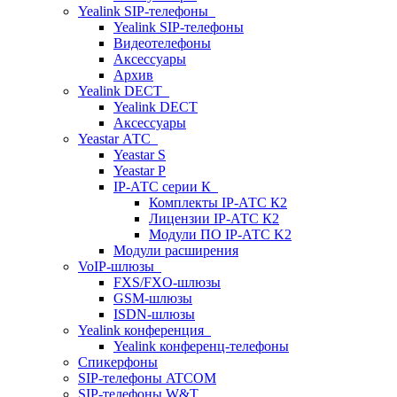
Yealink SIP-телефоны
Yealink SIP-телефоны
Видеотелефоны
Аксессуары
Архив
Yealink DECT
Yealink DECT
Аксессуары
Yeastar АТС
Yeastar S
Yeastar P
IP-АТС серии К
Комплекты IP-АТС К2
Лицензии IP-АТС К2
Модули ПО IP-АТС K2
Модули расширения
VoIP-шлюзы
FXS/FXO-шлюзы
GSM-шлюзы
ISDN-шлюзы
Yealink конференция
Yealink конференц-телефоны
Спикерфоны
SIP-телефоны ATCOM
SIP-телефоны W&T