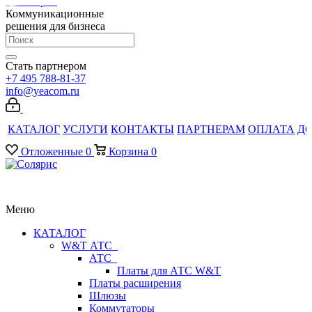
Коммуникационные
решения для бизнеса
Стать партнером
+7 495 788-81-37
info@yeacom.ru
КАТАЛОГ
УСЛУГИ
КОНТАКТЫ
ПАРТНЕРАМ
ОПЛАТА
Д
Отложенные
0
Корзина
0
Меню
КАТАЛОГ
W&T АТС
АТС
Платы для АТС W&T
Платы расширения
Шлюзы
Коммутаторы